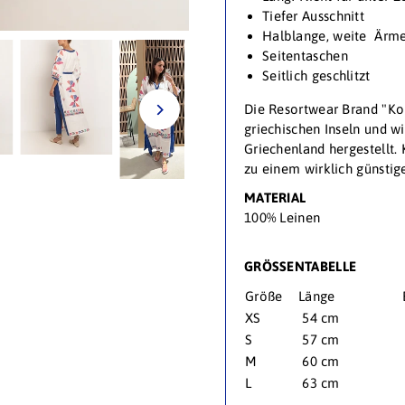
Tiefer Ausschnitt
Halblange, weite Ärme
Seitentaschen
Seitlich geschlitzt
Die Resortwear Brand "Kor
griechischen Inseln und wi
Griechenland hergestellt.
zu einem wirklich günstige
MATERIAL
100% Leinen
GRÖSSENTABELLE
Größe
Länge
XS
54 cm
S
57 cm
M
60 cm
L
63 cm