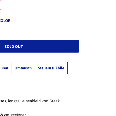
COLOR
ouren
Umtausch
Steuern & Zölle
tes, langes Leinenkleid von Greek
168 cm geeignet