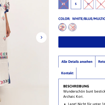
XS
S
M
L
COLOR:
WHITE/BLUE/MULTI
Alle Details ansehen
Ret
Kontakt
BESCHREIBUNG
Wunderschön bunt bestick
Archaic Kori.
Lang! Nicht für unter 