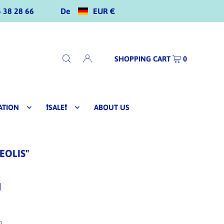
De
EUR €
 38 28 66
SHOPPING CART
0
ATION
❗SALE❗
ABOUT US
EOLIS"