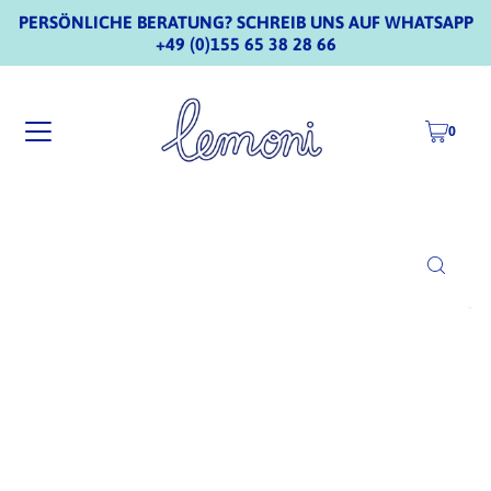
PERSÖNLICHE BERATUNG? SCHREIB UNS AUF WHATSAPP
+49 (0)155 65 38 28 66
0