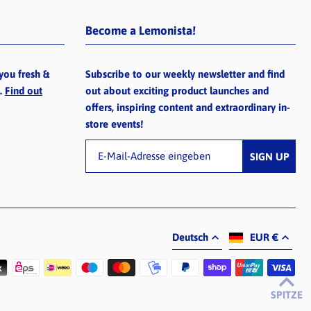
Become a Lemonista!
you fresh &
Subscribe to our weekly newsletter and find
e.
Find out
out about exciting product launches and
offers, inspiring content and extraordinary in-
store events!
Deutsch
EUR €
SPITZE