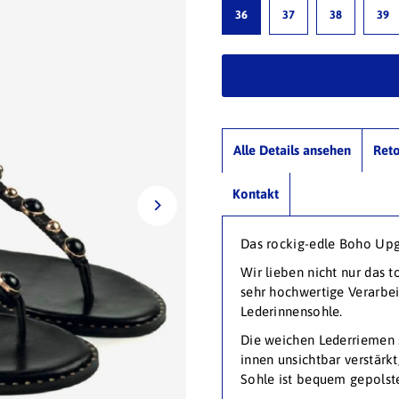
36
37
38
39
Alle Details ansehen
Ret
Kontakt
Das rockig-edle Boho Up
Wir lieben nicht nur das t
sehr hochwertige Verarbei
Lederinnensohle.
Die weichen Lederriemen 
innen unsichtbar verstärkt,
Sohle ist bequem gepolste