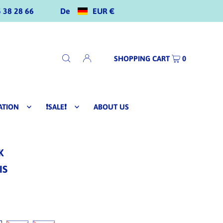
De
EUR €
 38 28 66
SHOPPING CART
0
ATION
❗SALE❗
ABOUT US
K
IS