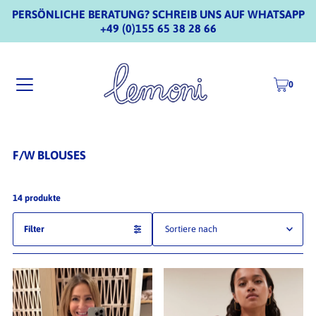
PERSÖNLICHE BERATUNG? SCHREIB UNS AUF WHATSAPP
+49 (0)155 65 38 28 66
0
F/W BLOUSES
14 produkte
Filter
Ausgewählt
Am relevantesten
meistverkauft