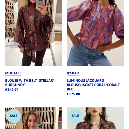
Alphabetisch, A-Z
Alphabetisch, Z-A
Preis, niedrig nach hoch
Preis, hoch nach niedrig
Datum, alt zu neu
Datum, neu zu alt
MOUTAKI
BY-BAR
BLOUSE WITH BELT "STELLAR"
LUMINOUS JACQUARD
BURGUNDY
BLOUSE/JACKET CORAL/COBALT
BLUE
€169.90
€175.00
SALE
SALE