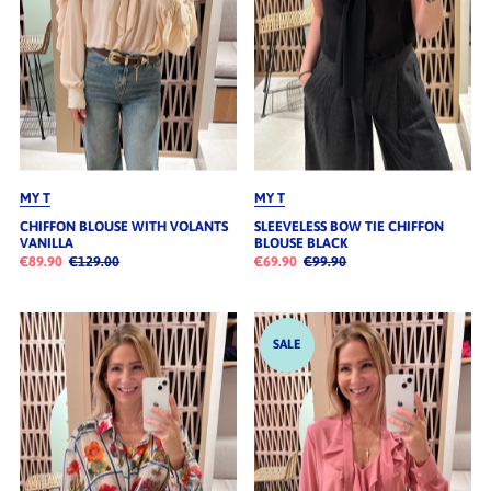
MY T
MY T
CHIFFON BLOUSE WITH VOLANTS
SLEEVELESS BOW TIE CHIFFON
VANILLA
BLOUSE BLACK
€89.90
€129.00
€69.90
€99.90
SALE