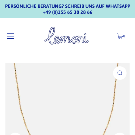
PERSÖNLICHE BERATUNG? SCHREIB UNS AUF WHATSAPP
+49 (0)155 65 38 28 66
0