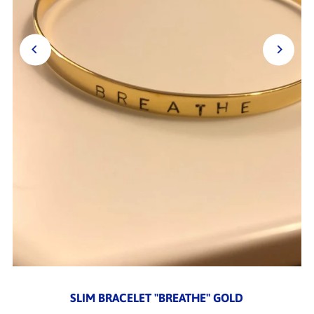
SLIM BRACELET "BREATHE" GOLD