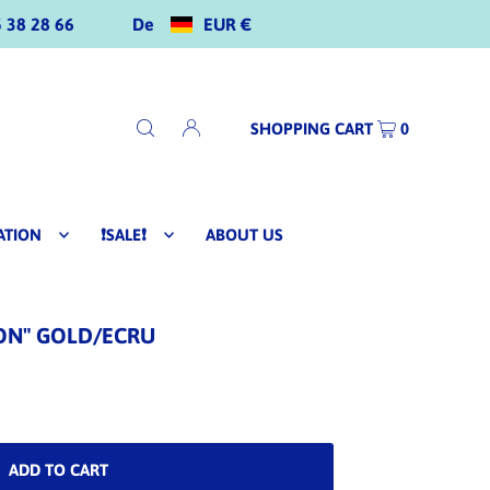
De
EUR €
 38 28 66
SHOPPING CART
0
ATION
❗SALE❗
ABOUT US
ON" GOLD/ECRU