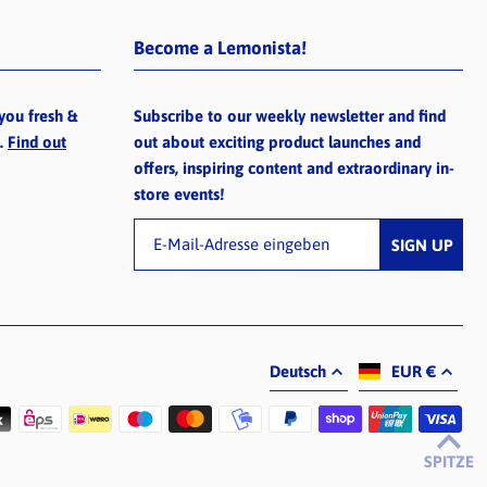
Become a Lemonista!
you fresh &
Subscribe to our weekly newsletter and find
e.
Find out
out about exciting product launches and
offers, inspiring content and extraordinary in-
store events!
Deutsch
EUR €
SPITZE