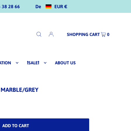
De
EUR €
 38 28 66
SHOPPING CART
0
ATION
❗SALE❗
ABOUT US
 MARBLE/GREY