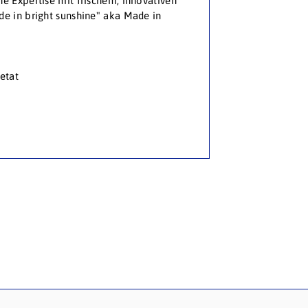
he Expertise mit frischem, innovativen
de in bright sunshine" aka Made in
etat