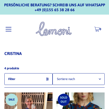
PERSÖNLICHE BERATUNG? SCHREIB UNS AUF WHATSAPP
+49 (0)155 65 38 28 66
0
CRISTINA
4 produkte
Filter
Ausgewählt
Am relevantesten
SOLD
SALE
OUT
meistverkauft