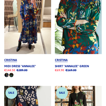
Alphabetisch, A-Z
Alphabetisch, Z-A
Preis, niedrig nach hoch
Preis, hoch nach niedrig
Datum, alt zu neu
Datum, neu zu alt
CRISTINA
CRISTINA
MIDI DRESS "ANNALEE"
SHIRT "ANNALEE" GREEN
€144.50
€289.00
€69.90
€169.00
SALE
SALE