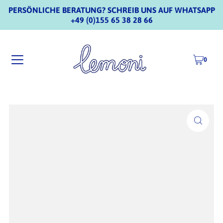
PERSÖNLICHE BERATUNG? SCHREIB UNS AUF WHATSAPP
+49 (0)155 65 38 28 66
0