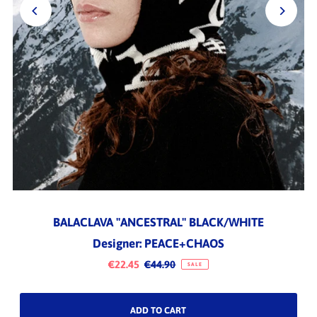
BALACLAVA "ANCESTRAL" BLACK/WHITE
Designer: PEACE+CHAOS
€22.45
€44.90
SALE