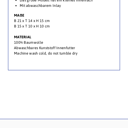
Das große Modell hat ein kleines Innenfach
Mit abwaschbarem Inlay
MAßE
B
21 x T 14 x H 15 cm
B 15
x T 10 x H 10 cm
MATERIAL
100% Baumwolle
Abwaschbares Kunststoff Innenfutter
Machine wash cold, do not tumble dry