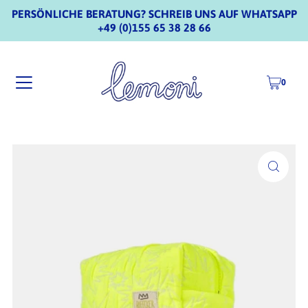
PERSÖNLICHE BERATUNG? SCHREIB UNS AUF WHATSAPP
+49 (0)155 65 38 28 66
0