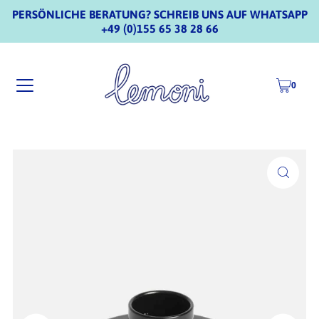
PERSÖNLICHE BERATUNG? SCHREIB UNS AUF WHATSAPP
+49 (0)155 65 38 28 66
0