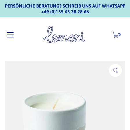
PERSÖNLICHE BERATUNG? SCHREIB UNS AUF WHATSAPP
+49 (0)155 65 38 28 66
0