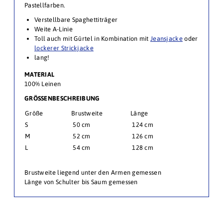
Pastellfarben.
Verstellbare Spaghettiträger
Weite A-Linie
Toll auch mit Gürtel in Kombination mit
Jeansjacke
oder
lockerer Strickjacke
lang!
MATERIAL
100% Leinen
GRÖSSENBESCHREIBUNG
Größe
Brustweite
Länge
S
50 cm
124 cm
M
52 cm
126 cm
L
54 cm
128 cm
Brustweite liegend unter den Armen gemessen
Länge von Schulter bis Saum gemessen