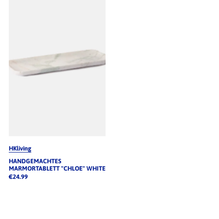
meistverkauft
Alphabetisch, A-Z
Alphabetisch, Z-A
Preis, niedrig nach hoch
Preis, hoch nach niedrig
Datum, alt zu neu
Datum, neu zu alt
HKliving
HANDGEMACHTES
MARMORTABLETT "CHLOE" WHITE
€24.99