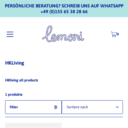
PERSÖNLICHE BERATUNG? SCHREIB UNS AUF WHATSAPP
+49 (0)155 65 38 28 66
0
HKLiving
HKliving all products
1 produkte
Filter
Ausgewählt
Am relevantesten