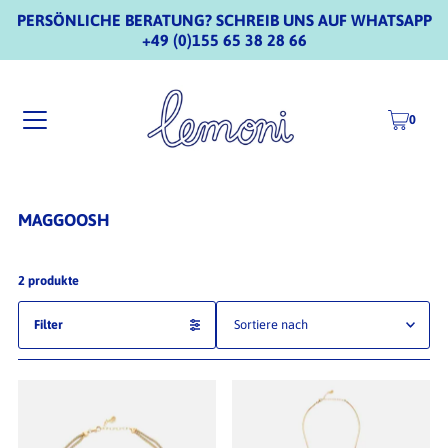
PERSÖNLICHE BERATUNG? SCHREIB UNS AUF WHATSAPP
+49 (0)155 65 38 28 66
0
MAGGOOSH
2 produkte
Filter
Ausgewählt
Am relevantesten
meistverkauft