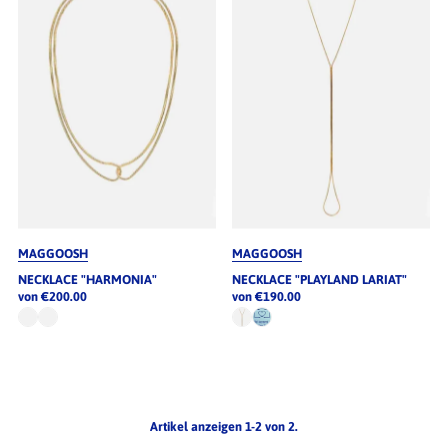
Alphabetisch, A-Z
Alphabetisch, Z-A
Preis, niedrig nach hoch
Preis, hoch nach niedrig
Datum, alt zu neu
Datum, neu zu alt
MAGGOOSH
MAGGOOSH
NECKLACE "HARMONIA"
NECKLACE "PLAYLAND LARIAT"
von €200.00
von €190.00
Artikel anzeigen 1-2 von 2.