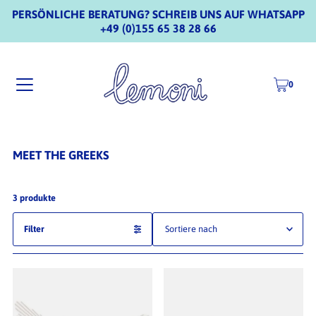
PERSÖNLICHE BERATUNG? SCHREIB UNS AUF WHATSAPP
+49 (0)155 65 38 28 66
0
MEET THE GREEKS
3 produkte
Filter
Ausgewählt
Am relevantesten
meistverkauft