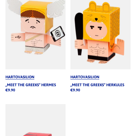
Alphabetisch, A-Z
Alphabetisch, Z-A
Preis, niedrig nach hoch
Preis, hoch nach niedrig
Datum, alt zu neu
Datum, neu zu alt
HARTOVASILION
HARTOVASILION
„MEET THE GREEKS“ HERMES
„MEET THE GREEKS“ HERKULES
€9.90
€9.90