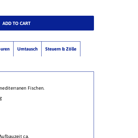
ouren
Umtausch
Steuern & Zölle
mediterranen Fischen.
g
Aufbauzeit ca.