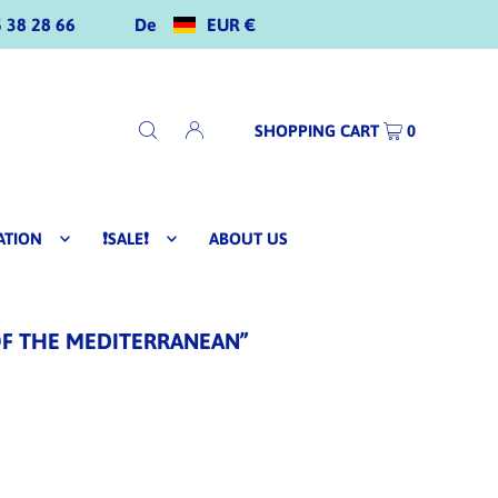
De
EUR €
 38 28 66
SHOPPING CART
0
ATION
❗SALE❗
ABOUT US
OF THE MEDITERRANEAN”