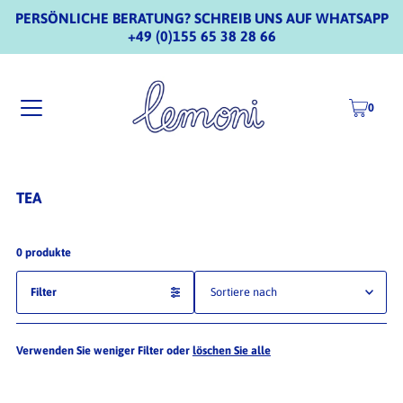
PERSÖNLICHE BERATUNG? SCHREIB UNS AUF WHATSAPP
+49 (0)155 65 38 28 66
0
TEA
0 produkte
Filter
Ausgewählt
Verwenden Sie weniger Filter oder
löschen Sie alle
Am relevantesten
meistverkauft