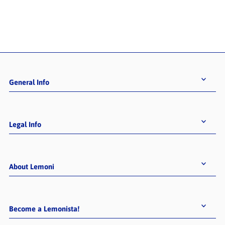
Alphabetisch, A-Z
Alphabetisch, Z-A
Preis, niedrig nach hoch
Preis, hoch nach niedrig
Datum, alt zu neu
Datum, neu zu alt
General Info
Legal Info
About Lemoni
Become a Lemonista!