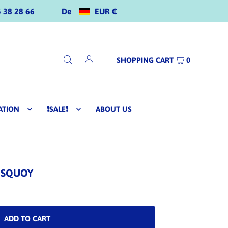
De
EUR €
 38 28 66
SHOPPING CART
0
ATION
❗SALE❗
ABOUT US
LESQUOY