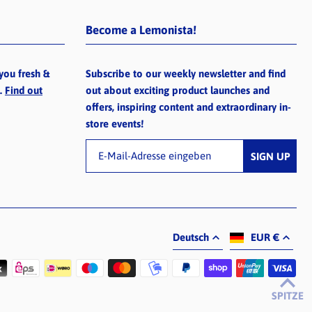
Become a Lemonista!
you fresh &
Subscribe to our weekly newsletter and find
e.
Find out
out about exciting product launches and
offers, inspiring content and extraordinary in-
store events!
Deutsch
EUR €
SPITZE