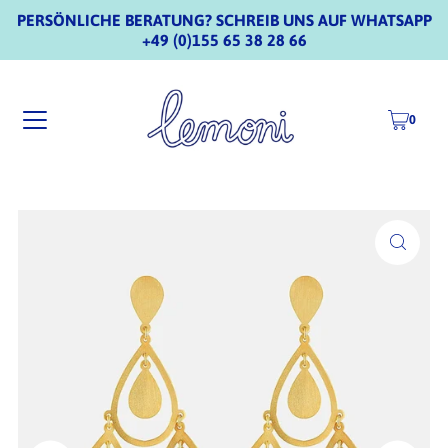
PERSÖNLICHE BERATUNG? SCHREIB UNS AUF WHATSAPP
+49 (0)155 65 38 28 66
0