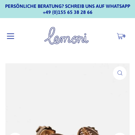
PERSÖNLICHE BERATUNG? SCHREIB UNS AUF WHATSAPP
+49 (0)155 65 38 28 66
0