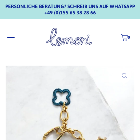
PERSÖNLICHE BERATUNG? SCHREIB UNS AUF WHATSAPP
+49 (0)155 65 38 28 66
0