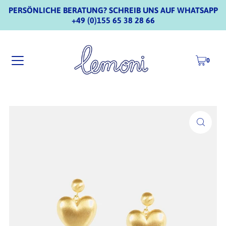
PERSÖNLICHE BERATUNG? SCHREIB UNS AUF WHATSAPP
+49 (0)155 65 38 28 66
0