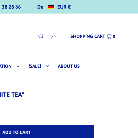
De
EUR €
 38 28 66
SHOPPING CART
0
ATION
❗SALE❗
ABOUT US
ITE TEA"