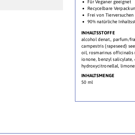
Für Veganer geeignet
Recycelbare Verpacku
Frei von Tierversuchen
90% natürliche Inhaltss
INHALTSSTOFFE
alcohol denat., parfum/fr
campestris (rapeseed) see
oil, rosmarinus officinali
ionone, benzyl salicylate, 
hydroxycitronellal, limone
INHALTSMENGE
50 ml