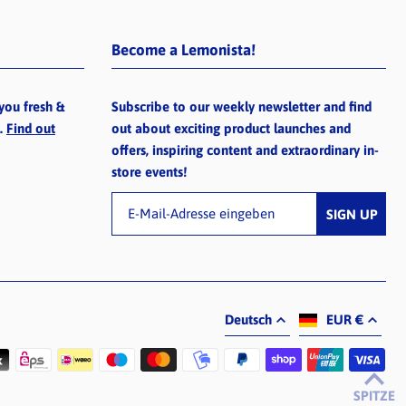
Become a Lemonista!
you fresh &
Subscribe to our weekly newsletter and find
e.
Find out
out about exciting product launches and
offers, inspiring content and extraordinary in-
store events!
Deutsch
EUR €
SPITZE