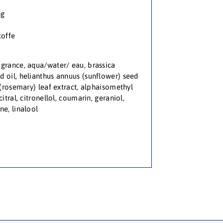
ng
toffe
agrance, aqua/water/ eau, brassica
d oil, helianthus annuus (sunflower) seed
s (rosemary) leaf extract, alphaisomethyl
citral, citronellol, coumarin, geraniol,
ne, linalool