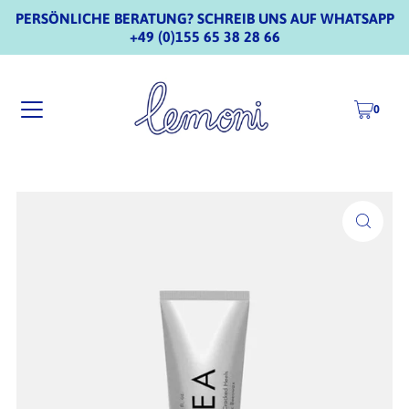
PERSÖNLICHE BERATUNG? SCHREIB UNS AUF WHATSAPP
+49 (0)155 65 38 28 66
0