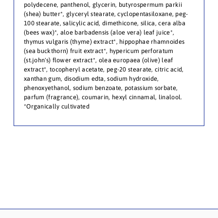
polydecene, panthenol, glycerin, butyrospermum parkii
(shea) butter*, glyceryl stearate, cyclopentasiloxane, peg-
100 stearate, salicylic acid, dimethicone, silica, cera alba
(bees wax)*, aloe barbadensis (aloe vera) leaf juice*,
thymus vulgaris (thyme) extract*, hippophae rhamnoides
(sea buckthorn) fruit extract*, hypericum perforatum
(st.john's) flower extract*, olea europaea (olive) leaf
extract*, tocopheryl acetate, peg-20 stearate, citric acid,
xanthan gum, disodium edta, sodium hydroxide,
phenoxyethanol, sodium benzoate, potassium sorbate,
parfum (fragrance), coumarin, hexyl cinnamal, linalool.
*Organically cultivated