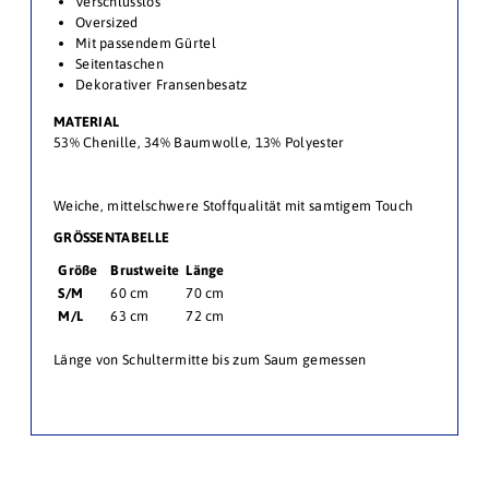
Verschlusslos
Oversized
Mit passendem Gürtel
Seitentaschen
Dekorativer Fransenbesatz
MATERIAL
53% Chenille, 34% Baumwolle, 13% Polyester
Weiche, mittelschwere Stoffqualität mit samtigem Touch
GRÖSSENTABELLE
Größe
Brustweite
Länge
S/M
60 cm
70 cm
M/L
63 cm
72 cm
Länge von Schultermitte bis zum Saum gemessen