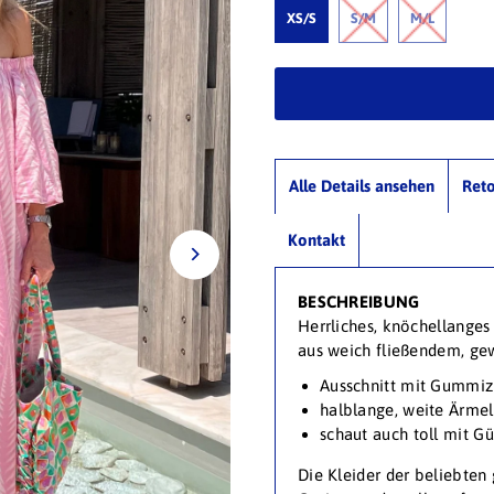
XS/S
S/M
M/L
Alle Details ansehen
Ret
Kontakt
BESCHREIBUNG
Herrliches, knöchellanges
aus weich fließendem, ge
Ausschnitt mit Gummi
halblange, weite Ärmel
schaut auch toll mit Gü
Die Kleider der beliebten