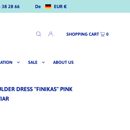
De
EUR €
 38 28 66
SHOPPING CART
0
RATION
SALE
ABOUT US
DER DRESS "FINIKAS" PINK
VIAR