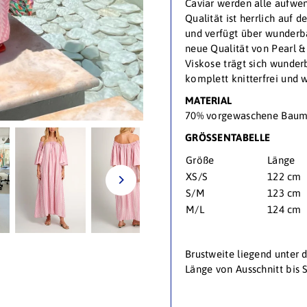
Caviar werden alle aufwe
Qualität ist herrlich auf
und verfügt über wunderb
neue Qualität von Pearl &
Viskose trägt sich wunder
komplett knitterfrei und
MATERIAL
70% vorgewaschene Baumw
GRÖSSENTABELLE
Größe
Länge
XS/S
122 cm
S/M
123 cm
M/L
124 cm
Brustweite liegend unter
Länge von Ausschnitt bi