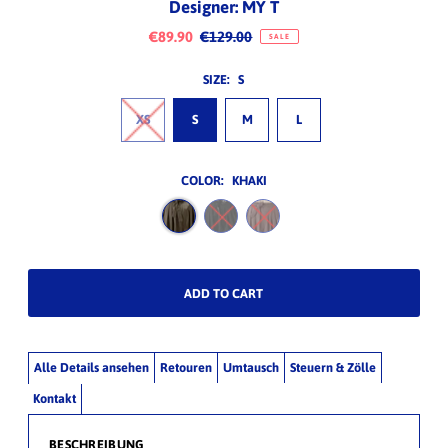
Designer: MY T
€89.90
€129.00
SALE
SIZE:
S
XS
S
M
L
COLOR:
KHAKI
Alle Details ansehen
Retouren
Umtausch
Steuern & Zölle
Kontakt
BESCHREIBUNG