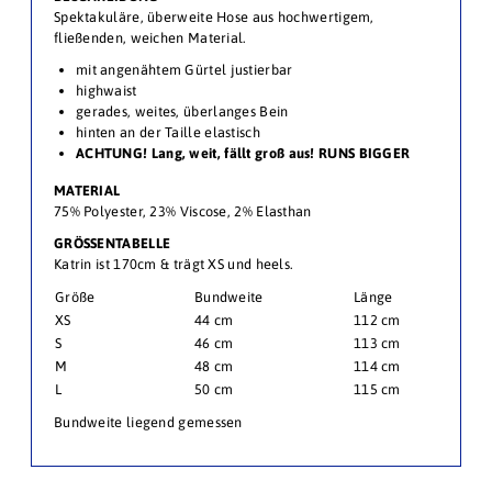
Spektakuläre, überweite Hose aus hochwertigem,
fließenden, weichen Material.
mit angenähtem Gürtel justierbar
highwaist
gerades, weites, überlanges Bein
hinten an der Taille elastisch
ACHTUNG! Lang, weit, fällt groß aus! RUNS BIGGER
MATERIAL
75% Polyester, 23% Viscose, 2% Elasthan
GRÖSSENTABELLE
Katrin ist 170cm & trägt XS und heels.
Größe
Bundweite
Länge
XS
44 cm
112 cm
S
46 cm
113 cm
M
48 cm
114 cm
L
50 cm
115 cm
Bundweite liegend gemessen