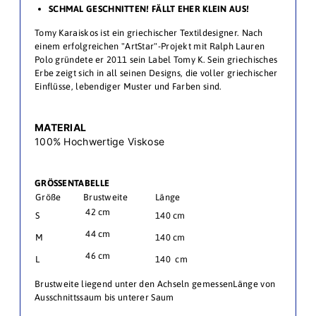
SCHMAL GESCHNITTEN! FÄLLT EHER KLEIN AUS!
Tomy Karaiskos ist ein griechischer Textildesigner. Nach
einem erfolgreichen "ArtStar"-Projekt mit Ralph Lauren
Polo gründete er 2011 sein Label Tomy K.
Sein griechisches
Erbe zeigt sich in all seinen Designs, die voller griechischer
Einflüsse, lebendiger Muster und Farben sind.
MATERIAL
100% Hochwertige Viskose
GRÖSSENTABELLE
Größe
Brustweite
Länge
42 cm
S
140 cm
44 cm
M
140 cm
46 cm
L
140 cm
Brustweite liegend unter den Achseln gemessenLänge von
Ausschnittssaum bis unterer Saum