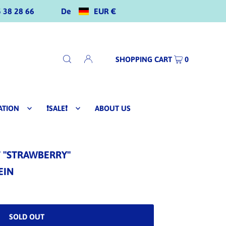
De
EUR €
 38 28 66
SHOPPING CART
0
ATION
❗SALE❗
ABOUT US
 "STRAWBERRY"
EIN