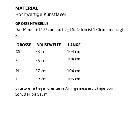
MATERIAL
Hochwertige Kunstfaser
GRÖSSENTABELLE
Das Model ist 175cm und trägt S, Katrin ist 170cm und trägt
S
GRÖSSE
BRUSTWEITE
LÄNGE
XS
33 cm
104 cm
104 cm
S
35 cm
M
37 cm
104 cm
L
39 cm
106 cm
Brustweite liegend unterm Arm gemessen, Länge von
Schulter bis Saum