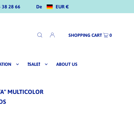
De
EUR €
 38 28 66
SHOPPING CART
0
ATION
❗SALE❗
ABOUT US
TA" MULTICOLOR
OS