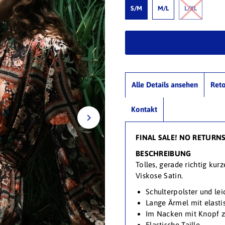
S/M
M/L
L/XL
Alle Details ansehen
Ret
Kontakt
FINAL SALE! NO RETURN
BESCHREIBUNG
Tolles, gerade richtig ku
Viskose Satin.
Schulterpolster und lei
Lange Ärmel mit elast
Im Nacken mit Knopf z
Elastische Taille