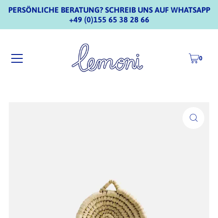
PERSÖNLICHE BERATUNG? SCHREIB UNS AUF WHATSAPP
+49 (0)155 65 38 28 66
0