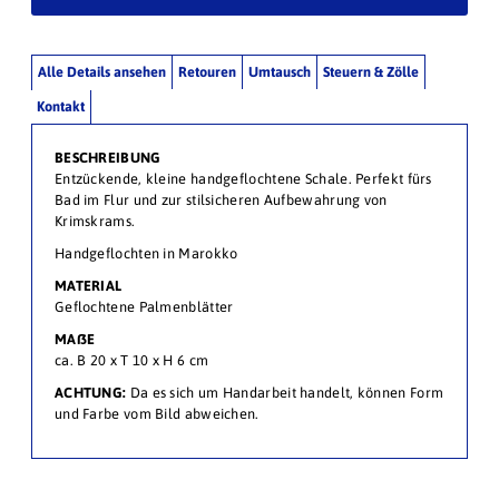
Alle Details ansehen
Retouren
Umtausch
Steuern & Zölle
Kontakt
BESCHREIBUNG
Entzückende, kleine handgeflochtene Schale. Perfekt fürs
Bad im Flur und zur stilsicheren Aufbewahrung von
Krimskrams.
Handgeflochten in Marokko
MATERIAL
Geflochtene Palmenblätter
MAßE
ca. B 20 x T 10 x H 6 cm
ACHTUNG:
Da es sich um Handarbeit handelt, können Form
und Farbe vom Bild abweichen.