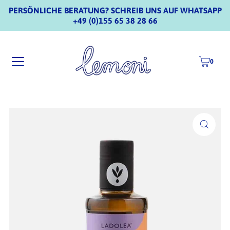
PERSÖNLICHE BERATUNG? SCHREIB UNS AUF WHATSAPP
+49 (0)155 65 38 28 66
0