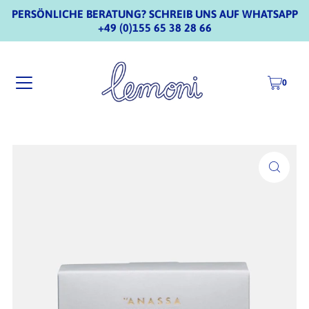
PERSÖNLICHE BERATUNG? SCHREIB UNS AUF WHATSAPP
+49 (0)155 65 38 28 66
0