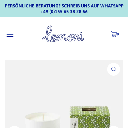
PERSÖNLICHE BERATUNG? SCHREIB UNS AUF WHATSAPP
+49 (0)155 65 38 28 66
0