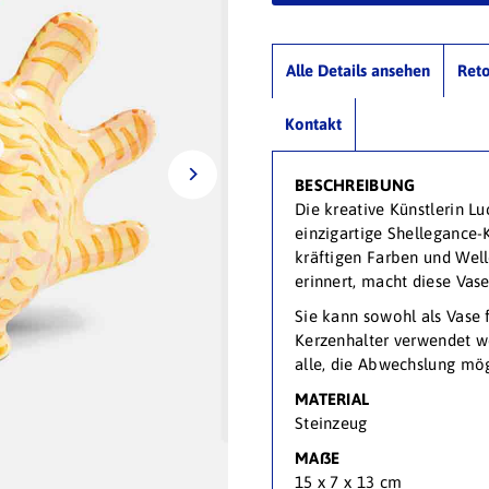
Alle Details ansehen
Ret
Kontakt
BESCHREIBUNG
Die kreative Künstlerin L
einzigartige Shellegance-
kräftigen Farben und Well
erinnert, macht diese Vas
Sie kann sowohl als Vase 
Kerzenhalter verwendet we
alle, die Abwechslung mö
MATERIAL
Steinzeug
MAßE
15 x 7 x 13
cm