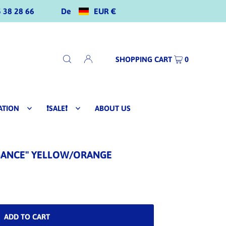
De
EUR €
 38 28 66
SHOPPING CART
0
ATION
❗SALE❗
ABOUT US
EGANCE" YELLOW/ORANGE