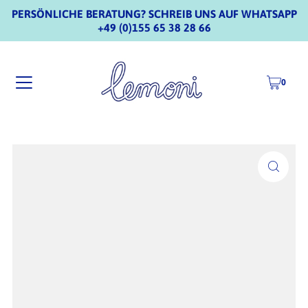
PERSÖNLICHE BERATUNG? SCHREIB UNS AUF WHATSAPP
+49 (0)155 65 38 28 66
0