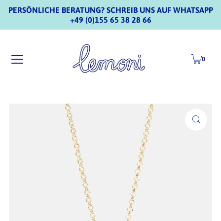
PERSÖNLICHE BERATUNG? SCHREIB UNS AUF WHATSAPP
+49 (0)155 65 38 28 66
0