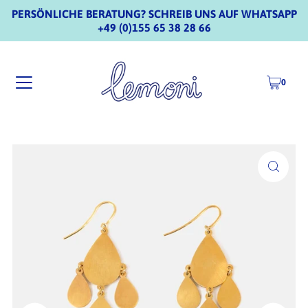
PERSÖNLICHE BERATUNG? SCHREIB UNS AUF WHATSAPP
+49 (0)155 65 38 28 66
0