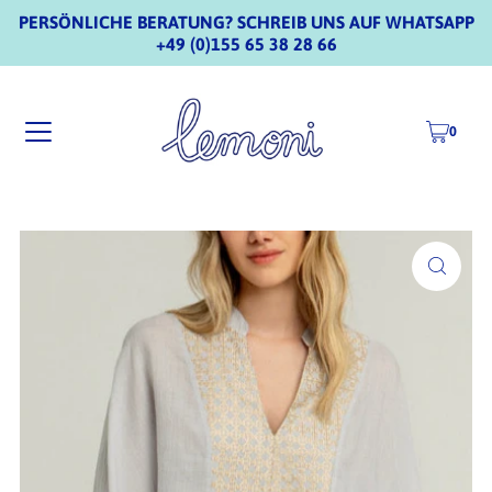
PERSÖNLICHE BERATUNG? SCHREIB UNS AUF WHATSAPP
+49 (0)155 65 38 28 66
0