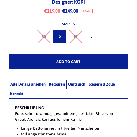
Designer: KORI
€119.00
€149.00
SALE
SIZE:
S
XS
S
M
L
Alle Details ansehen
Retouren
Umtausch
Steuern & Zölle
Kontakt
BESCHREIBUNG
Edle, sehr aufwendig geschnittene, bestickte Bluse von
Greek Archaic Kori aus feinem Ramie.
Lange Ballonärmel mit breiten Manschetten
toll angeschnittene Ärmel