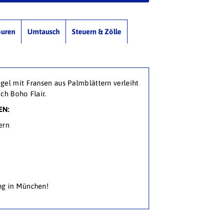
ouren
Umtausch
Steuern & Zölle
el mit Fransen aus Palmblättern verleiht
ch Boho Flair.
EN:
ern
ng in München!