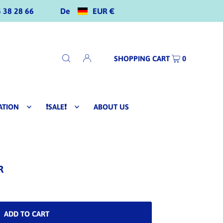
De
EUR €
 38 28 66
SHOPPING CART
0
ATION
❗SALE❗
ABOUT US
R