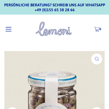
PERSÖNLICHE BERATUNG? SCHREIB UNS AUF WHATSAPP
+49 (0)155 65 38 28 66
0