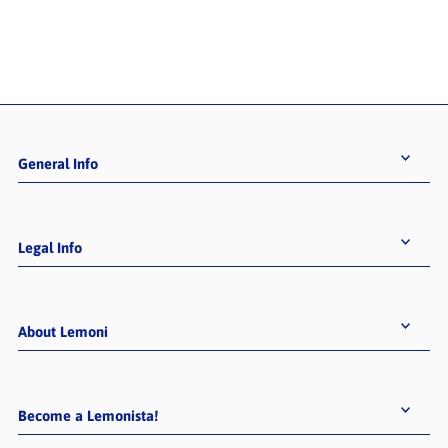
Alphabetisch, A-Z
Alphabetisch, Z-A
Preis, niedrig nach hoch
Preis, hoch nach niedrig
Datum, alt zu neu
Datum, neu zu alt
General Info
Legal Info
About Lemoni
Become a Lemonista!