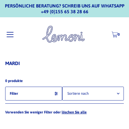
PERSÖNLICHE BERATUNG? SCHREIB UNS AUF WHATSAPP
+49 (0)155 65 38 28 66
0
MARDI
0 produkte
Filter
Ausgewählt
Verwenden Sie weniger Filter oder
löschen Sie alle
Am relevantesten
meistverkauft