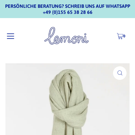
PERSÖNLICHE BERATUNG? SCHREIB UNS AUF WHATSAPP
+49 (0)155 65 38 28 66
0