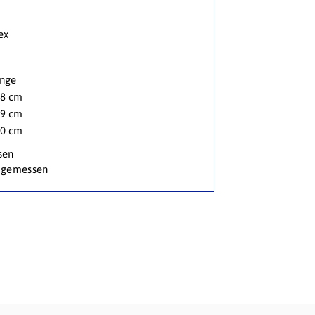
ex
nge
8 cm
9 cm
0 cm
sen
 gemessen