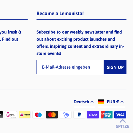
Become a Lemonista!
you fresh &
Subscribe to our weekly newsletter and find
e.
Find out
out about exciting product launches and
offers, inspiring content and extraordinary in-
store events!
Deutsch
EUR €
SPITZE