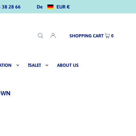
De
EUR €
 38 28 66
SHOPPING CART
0
ATION
❗SALE❗
ABOUT US
ROWN