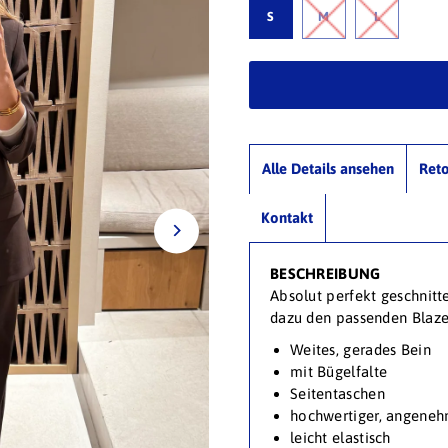
S
M
L
Alle Details ansehen
Ret
Kontakt
BESCHREIBUNG
Absolut perfekt geschnit
dazu den passenden Blaze
Weites, gerades Bein
mit Bügelfalte
Seitentaschen
hochwertiger, angeneh
leicht elastisch