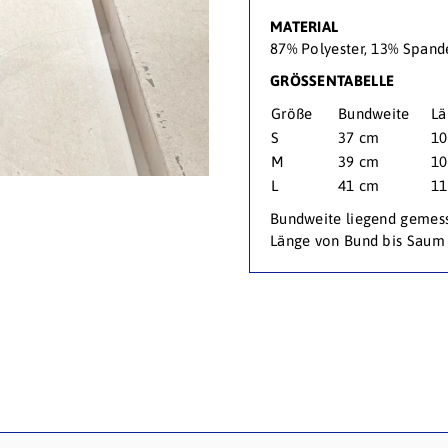
MATERIAL
87% Polyester, 13% Spand
GRÖSSENTABELLE
Größe
Bundweite
Lä
S
37 cm
10
M
39 cm
10
L
41 cm
11
Bundweite liegend gemes
Länge von Bund bis Saum