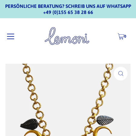
PERSÖNLICHE BERATUNG? SCHREIB UNS AUF WHATSAPP
+49 (0)155 65 38 28 66
0