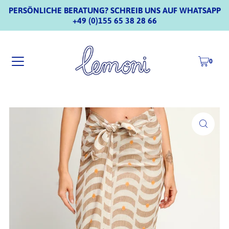
PERSÖNLICHE BERATUNG? SCHREIB UNS AUF WHATSAPP
+49 (0)155 65 38 28 66
0